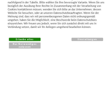
nachfolgend in der Tabelle. Bitte wählen Sie Ihre bevorzugte Variante. Wenn Sie uns
bezüglich der Ausübung Ihrer Rechte im Zusammenhang mit der Verarbeitung von
Cookies kontaktieren müssen, wenden Sie sich bitte an das Unternehmen, dessen
Website Sie besuchen, oder an unseren Datenschutzbeauftragten. Wenn Sie der
Meinung sind, dass wir mit personenbezogenen Daten nicht ordnungsgemäß
umgehen, haben Sie die Möglichkeit, eine Beschwerde beim Datenschutzbüro
PRODUKTE
einzureichen. Wir freuen uns jedoch, wenn Sie sich zunächst direkt mit uns in
Verbindung setzen, damit wir Ihr Anliegen umgehend bearbeiten können.
Unkrautschutz
Zaunlösungen
Erlaube alles
Einstellungen
Frostschutz
Nur Notwendiges
zulassen
Schattierlösungen
Gebäudeschutz
Erosionsschutz
Wachstumsförderung
Bordsteinsysteme
KATALOG
Unkrautvlies
Bodenanker top