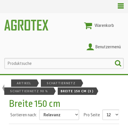
Warenkorb
Benutzermenü
ARTIKEL
SCHATTIERNETZ
SCHATTIERNETZ 90 %
BREITE 150 CM
(3 )
Breite 150 cm
Sortieren nach:
Pro Seite