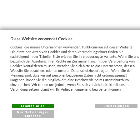
Diese Website verwendet Cookies
Cookies, die unsere Unternehmen verwenden, funktionieren auf dieser Website.
Die einzelnen Arten von Cookies und deren Verarbeitungsdauer finden Sie
nachfolgend in der Tabelle. Bitte wählen Sie Ihre bevorzugte Variante. Wenn Sie uns
bezüglich der Ausübung Ihrer Rechte im Zusammenhang mit der Verarbeitung von
Cookies kontaktieren müssen, wenden Sie sich bitte an das Unternehmen, dessen
PRODUKTE
Website Sie besuchen, oder an unseren Datenschutzbeauftragten. Wenn Sie der
Meinung sind, dass wir mit personenbezogenen Daten nicht ordnungsgemäß
Unkrautschutz
umgehen, haben Sie die Möglichkeit, eine Beschwerde beim Datenschutzbüro
einzureichen. Wir freuen uns jedoch, wenn Sie sich zunächst direkt mit uns in
Zaunlösungen
Verbindung setzen, damit wir Ihr Anliegen umgehend bearbeiten können.
Frostschutz
Erlaube alles
Einstellungen
Schattierlösungen
Nur Notwendiges
Gebäudeschutz
zulassen
Erosionsschutz
Wachstumsförderung