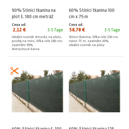
90% Stínicí tkanina na
60% Stínicí tkanina 100
plot š. 180 cm metráž
cm x 75 m
Antracit
Cena od:
Cena od:
2,12 €
58,78 €
3-5 Tage
3-5 Tage
Ideální rozměr stínovky na ploty,
Stínicí tkanina, šířka role 100 cm
prodej na míru, šířka role 180 cm,
návin 75 m, zastínění 60%,
zastínění 90%,
ideální rozměr na ploty
Antracitová barva
60% Stínicí tkanina š. 100
60% Stínicí tkanina 125