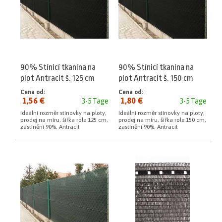
90% Stínicí tkanina na
90% Stínicí tkanina na
plot Antracit š. 125 cm
plot Antracit š. 150 cm
metráž
metráž
Cena od:
Cena od:
1,56 €
1,80 €
3-5 Tage
3-5 Tage
Ideální rozměr stínovky na ploty,
Ideální rozměr stínovky na ploty,
prodej na míru, šířka role 125 cm,
prodej na míru, šířka role 150 cm,
zastínění 90%, Antracit
zastínění 90%, Antracit