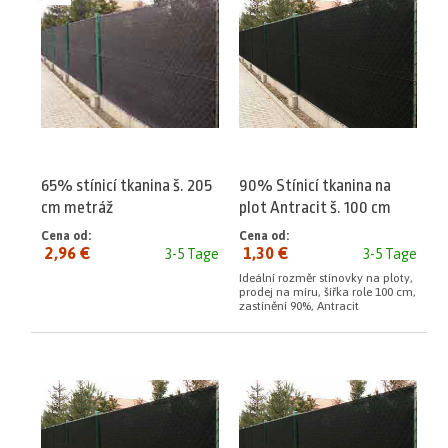
65% stínicí tkanina š. 205
90% Stínicí tkanina na
cm metráž
plot Antracit š. 100 cm
metráž
Cena od:
Cena od:
2,96 €
1,30 €
3-5 Tage
3-5 Tage
Ideální rozměr stínovky na ploty,
prodej na míru, šířka role 100 cm,
zastínění 90%, Antracit