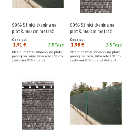
90% Stínicí tkanina na
90% Stínicí tkanina na
plot š. 160 cm metráž
plot š. 160 cm metráž
Antracit
Cena od:
Cena od:
1,91 €
1,98 €
3-5 Tage
3-5 Tage
Ideální rozměr stínovky na ploty,
Ideální rozměr stínovky na ploty,
prodej na míru, šířka role 160 cm,
prodej na míru, šířka role 160 cm,
zastínění 90% v barvě
zastínění 90% v barvě Antracitu