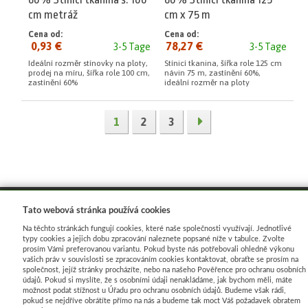
cm metráž
cm x 75 m
Cena od:
Cena od:
0,93 €
78,27 €
3-5 Tage
3-5 Tage
Ideální rozměr stínovky na ploty,
Stínicí tkanina, šířka role 125 cm
prodej na míru, šířka role 100 cm,
návin 75 m, zastínění 60%,
zastínění 60%
ideální rozměr na ploty
1
2
3
Tato webová stránka používá cookies
Na těchto stránkách fungují cookies, které naše společnosti využívají. Jednotlivé
typy cookies a jejich dobu zpracování naleznete popsané níže v tabulce. Zvolte
prosím Vámi preferovanou variantu. Pokud byste nás potřebovali ohledně výkonu
Cookies
|
Sunlight systems
-
tvorba e-shopů
vašich práv v souvislosti se zpracováním cookies kontaktovat, obraťte se prosím na
společnost, jejíž stránky procházíte, nebo na našeho Pověřence pro ochranu osobních
údajů. Pokud si myslíte, že s osobními údaji nenakládáme, jak bychom měli, máte
možnost podat stížnost u Úřadu pro ochranu osobních údajů. Budeme však rádi,
pokud se nejdříve obrátíte přímo na nás a budeme tak moct Váš požadavek obratem